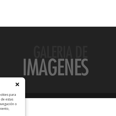
ookies para
 de estas
avegación o
miento,