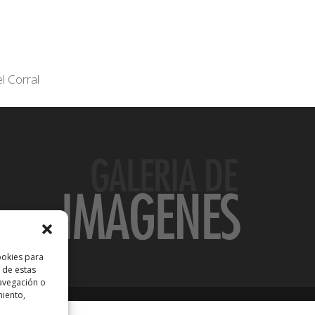
l Corral
ookies para
 de estas
avegación o
miento,